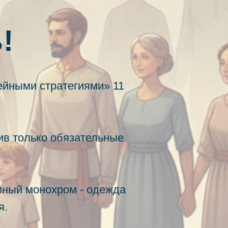
!
ейными стратегиями» 11
нив только обязательные
ёмный монохром - одежда
я.